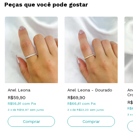
Peças que você pode gostar
Anel Leona
Anel Leona - Dourado
An
Cr
R$59,90
R$69,90
R$
R$56,91
com
Pix
R$66,41
com
Pix
R$
3
x
de
R$19,97
sem juros
3
x
de
R$23,30
sem juros
3
x
Comprar
Comprar